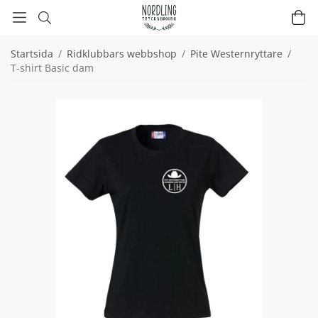
Startsida
/
Ridklubbars webbshop
/
Pite Westernryttare
/
T-shirt Basic dam