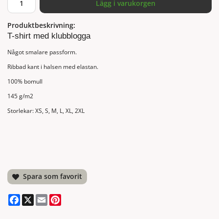
Lägg i varukorgen
Produktbeskrivning:
T-shirt med klubblogga
Något smalare passform.
Ribbad kant i halsen med elastan.
100% bomull
145 g/m2
Storlekar: XS, S, M, L, XL, 2XL
Spara som favorit
Facebook
X
Email
Pinterest