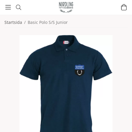
Startsida
/
Basic Polo S/S Junior