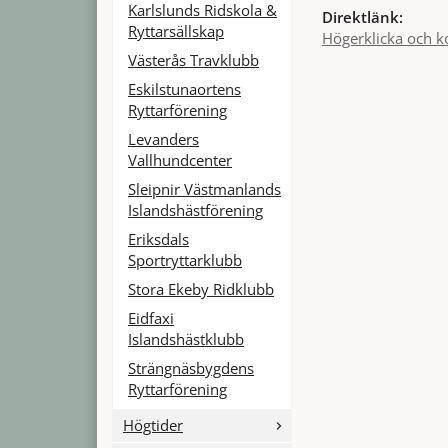
Karlslunds Ridskola &
Direktlänk:
Ryttarsällskap
Högerklicka och k
Västerås Travklubb
Eskilstunaortens
Ryttarförening
Levanders
Vallhundcenter
Sleipnir Västmanlands
Islandshästförening
Eriksdals
Sportryttarklubb
Stora Ekeby Ridklubb
Eidfaxi
Islandshästklubb
Strängnäsbygdens
Ryttarförening
Högtider