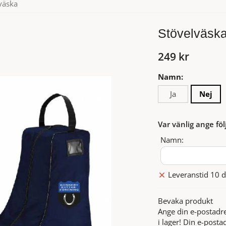
väska
Stövelväsk
249 kr
Namn:
Ja
Nej
Var vänlig ange föl
Namn:
Leveranstid 10 d
Bevaka produkt
Ange din e-postadre
i lager! Din e-posta