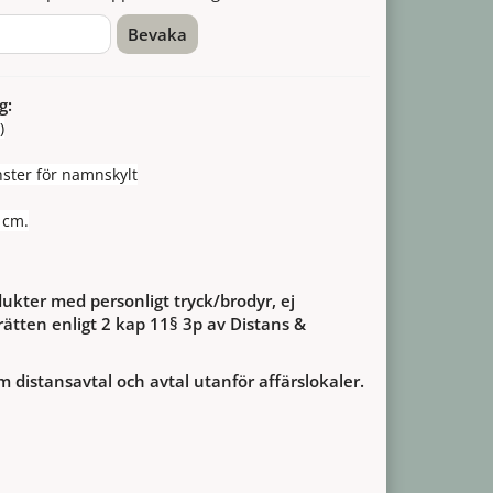
Bevaka
g:
)
ster för namnskylt
 cm.
ukter med personligt tryck/brodyr, ej
ätten enligt 2 kap 11§ 3p av Distans &
m distansavtal och avtal utanför affärslokaler.