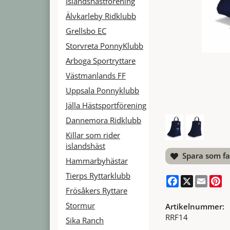
Islandshästförening
Älvkarleby Ridklubb
Grellsbo EC
Storvreta PonnyKlubb
Arboga Sportryttare
Västmanlands FF
Uppsala Ponnyklubb
Jälla Hästsportförening
Dannemora Ridklubb
Killar som rider
islandshäst
Spara som fa
Hammarbyhästar
Tierps Ryttarklubb
Facebook
X
Email
Pi
Frösåkers Ryttare
Stormur
Artikelnummer:
RRF14
Sika Ranch