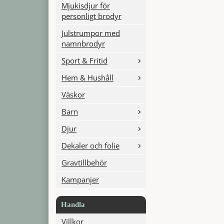
Mjukisdjur för
personligt brodyr
Julstrumpor med
namnbrodyr
Sport & Fritid
Hem & Hushåll
Väskor
Barn
Djur
Dekaler och folie
Gravtillbehör
Kampanjer
Handla
Villkor