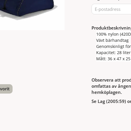
Produktbeskrivnin
100% nylon (420D
Vävt bärhandtag
Genomskinligt fön
Kapacitet: 28 liter
Mått: 36 x 47 x 25
Observera att prod
omfattas av ångerr
vorit
hemköplagen.
Se Lag (2005:59) o
nterest