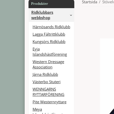
Startsida
/
Stövel
Produkter
Ridklubbars
webbshop
Härnösands Ridklubb
Lagga Fältrittklubb
Kungsörs Ridklubb
Eyja
Islandshästförening
Western Dressage
Association
Järna Ridklubb
Västerbo Stuteri
WENNGARNS
RYTTARFÖRENING
Pite Westernryttare
Meya