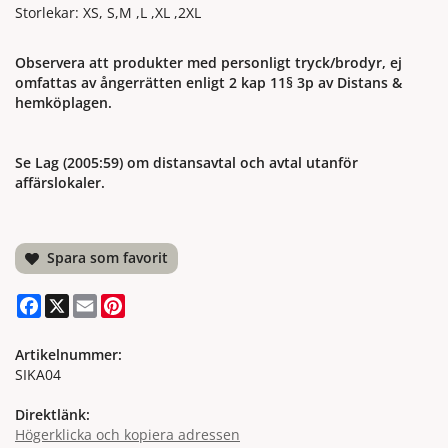
Storlekar: XS, S,M ,L ,XL ,2XL
Observera att produkter med personligt tryck/brodyr, ej
omfattas av ångerrätten enligt 2 kap 11§ 3p av Distans &
hemköplagen.
Se Lag (2005:59) om distansavtal och avtal utanför
affärslokaler.
Spara som favorit
Facebook
X
Email
Pinterest
Artikelnummer:
SIKA04
Direktlänk:
Högerklicka och kopiera adressen