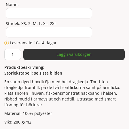
Namn:
Storlek: XS, S, M, L, XL, 2XL
Leveranstid 10-14 dagar
Lägg i varukorgen
Produktbeskrivning:
Storlekstabell: se sista bilden
En spun dyed hoodtröja med hel dragkedja. Ton-i-ton
dragkedja framtill, på de två frontfickorna samt på ärmficka.
Flata snören i huvan, fiskbensmönstrat nackband i halsen,
ribbad mudd i ärmavslut och nedtill. Utrustad med smart
lösning för hörlurar.
Material: 100% polyester
Vikt: 280 g/m2