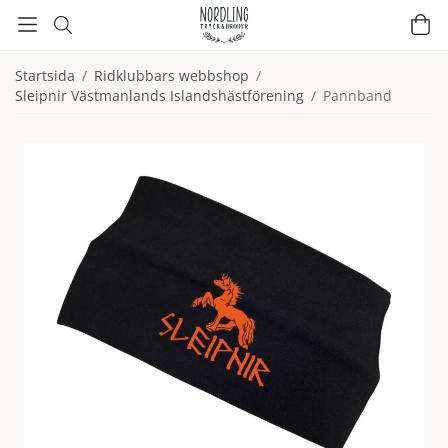
Startsida
/
Ridklubbars webbshop
/
Sleipnir Västmanlands Islandshästförening
/
Pannband