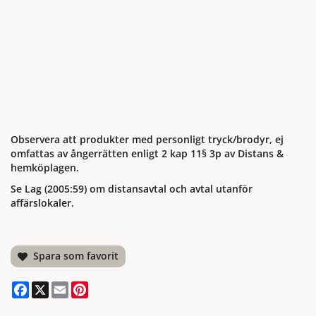
Observera att produkter med personligt tryck/brodyr, ej
omfattas av ångerrätten enligt 2 kap 11§ 3p av Distans &
hemköplagen.
Se Lag (2005:59) om distansavtal och avtal utanför
affärslokaler.
Spara som favorit
Facebook
X
Email
Pinterest