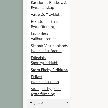
Karlslunds Ridskola &
Ryttarsällskap
Västerås Travklubb
Eskilstunaortens
Ryttarförening
Levanders
Vallhundcenter
Sleipnir Västmanlands
Islandshästförening
Eriksdals
Sportryttarklubb
Stora Ekeby Ridklubb
Eidfaxi
Islandshästklubb
Strängnäsbygdens
Ryttarförening
Högtider