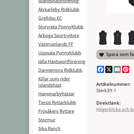
Islandshästförening
Älvkarleby Ridklubb
Grellsbo EC
Storvreta PonnyKlubb
Arboga Sportryttare
Västmanlands FF
Uppsala Ponnyklubb
Spara som fa
Jälla Hästsportförening
Facebook
X
Email
Pi
Dannemora Ridklubb
Killar som rider
Artikelnummer:
islandshäst
Sterk39-1
Hammarbyhästar
Tierps Ryttarklubb
Direktlänk:
Högerklicka och k
Frösåkers Ryttare
Stormur
Sika Ranch