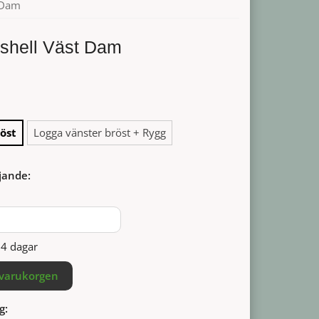
t Dam
tshell Väst Dam
öst
Logga vänster bröst + Rygg
jande:
14 dagar
 varukorgen
g: