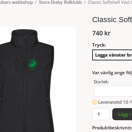
ubbars webbshop
/
Stora Ekeby Ridklubb
/
Classic Softshell Väs
Classic Sof
740 kr
Tryck:
Logga vänster br
Var vänlig ange föl
Storlek:
Leveranstid 10-
Lägg i
Produktbeskrivnin