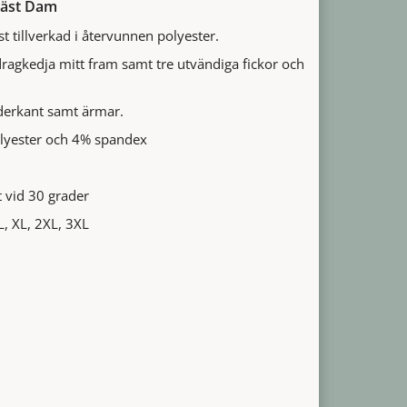
 Väst Dam
st tillverkad i återvunnen polyester.
agkedja mitt fram samt tre utvändiga fickor och
nederkant samt ärmar.
lyester och 4% spandex
 vid 30 grader
 L, XL, 2XL, 3XL