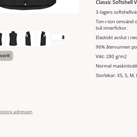
Classic Softshell
3-lagers softshellvä
Ton-i-ton omvänd dr
två innerfickor.
Elastiskt avslut i 
96% återvunnen po
vorit
Vikt: 280 g/m2
Normal maskintvätt
nterest
Storlekar: XS, S, M,
opiera adressen