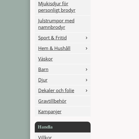
Mjukisdjur för
personligt brodyr
Julstrumpor med
namnbrodyr
Sport & Fritid
Hem & Hushåll
Väskor
Barn
Djur
Dekaler och folie
Gravtillbehör
Kampanjer
Handla
Villkor