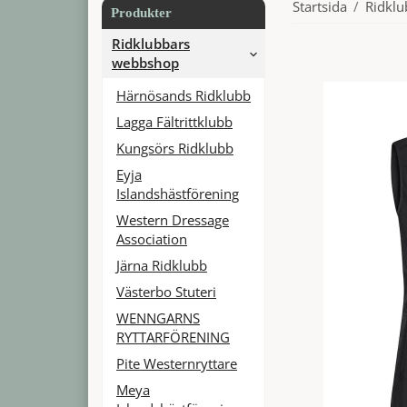
Startsida
/
Ridkl
Produkter
Ridklubbars
webbshop
Härnösands Ridklubb
Lagga Fältrittklubb
Kungsörs Ridklubb
Eyja
Islandshästförening
Western Dressage
Association
Järna Ridklubb
Västerbo Stuteri
WENNGARNS
RYTTARFÖRENING
Pite Westernryttare
Meya