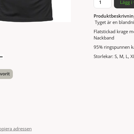
Lägg i
Produktbeskrivnin
Tyget är en blandni
Flatstickad krage m
Nackband
95% ringspunnen k
Storlekar: S, M, L, 
vorit
nterest
opiera adressen