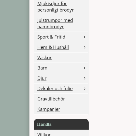
Mjukisdjur för
personligt brodyr
Julstrumpor med
namnbrodyr
Sport & Fritid
Hem & Hushåll
Väskor
Barn
Djur
Dekaler och folie
Gravtillbehör
Kampanjer
Handla
Villkor