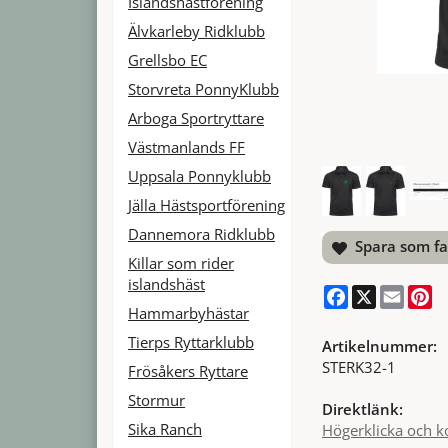
Islandshästförening
Älvkarleby Ridklubb
Grellsbo EC
Storvreta PonnyKlubb
Arboga Sportryttare
Västmanlands FF
Uppsala Ponnyklubb
Jälla Hästsportförening
Dannemora Ridklubb
Spara som fa
Killar som rider
islandshäst
Facebook
X
Email
Pi
Hammarbyhästar
Tierps Ryttarklubb
Artikelnummer:
STERK32-1
Frösåkers Ryttare
Stormur
Direktlänk:
Sika Ranch
Högerklicka och k