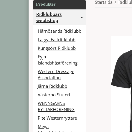
Startsida
/
Ridkl
Produkter
Ridklubbars
webbshop
Härnösands Ridklubb
Lagga Fältrittklubb
Kungsörs Ridklubb
Eyja
Islandshästförening
Western Dressage
Association
Järna Ridklubb
Västerbo Stuteri
WENNGARNS
RYTTARFÖRENING
Pite Westernryttare
Meya