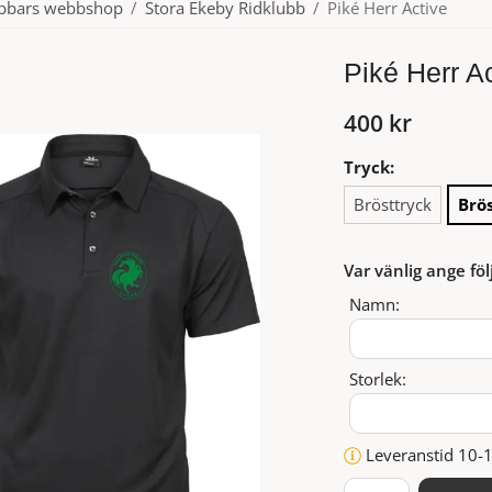
ubbars webbshop
/
Stora Ekeby Ridklubb
/
Piké Herr Active
Piké Herr A
400 kr
Tryck:
Brösttryck
Brö
Var vänlig ange föl
Namn:
Storlek:
Leveranstid 10-