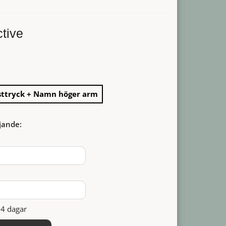
ctive
sttryck + Namn höger arm
jande:
14 dagar