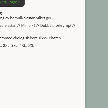
 varukorgen
g:
ng av bomull/elastan vilket ger
ed elastan // Minipiké // Dubbelt förkrympt //
ammad ekologisk bomull-5% elastan.
XL, 2XL, 3XL, 4XL, 5XL