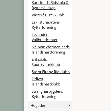
Karlslunds Ridskola &
Ryttarsällskap
Västerås Travklubb
Eskilstunaortens
Ryttarförening
Levanders
Vallhundcenter
Sleipnir Västmanlands
Islandshästförening
Eriksdals
Sportryttarklubb
Stora Ekeby Ridklubb
Eidfaxi
Islandshästklubb
Strängnäsbygdens
Ryttarförening
Högtider