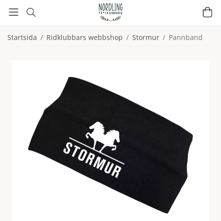
Startsida
/
Ridklubbars webbshop
/
Stormur
/
Pannband