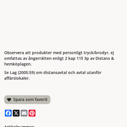
Observera att produkter med personligt tryck/brodyr, ej
omfattas av ångerrätten enligt 2 kap 11§ 3p av Distans &
hemköplagen.
Se Lag (2005:59) om distansavtal och avtal utanför
affärslokaler.
Spara som favorit
Facebook
X
Email
Pinterest
Artikelnummer: