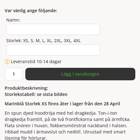
Var vänlig ange följande:
Namn:
Storlek: XS, S, M, L, XL, 2XL, 3XL, 4XL
Leveranstid 10-14 dagar
Lägg i varukorgen
Produktbeskrivning:
Storlekstabell: se sista bilden
Marinblå Storlek XS finns åter i lager från den 28 April
En spun dyed hoodtröja med hel dragkedja. Ton-i-ton
dragkedja framtill, på de två frontfickorna samt på ärmficka.
Flata snören i huvan, fiskbensmönstrat nackband i halsen,
ribbad mudd i ärmavslut och nedtill. Utrustad med smart
lösning för hörlurar.