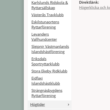
Direktlänk:
Karlslunds Ridskola &
Högerklicka och k
Ryttarsällskap
Västerås Travklubb
Eskilstunaortens
Ryttarförening
Levanders
Vallhundcenter
Sleipnir Västmanlands
Islandshästförening
Eriksdals
Sportryttarklubb
Stora Ekeby Ridklubb
Eidfaxi
Islandshästklubb
Strängnäsbygdens
Ryttarförening
Högtider