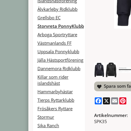
Islandshästförening
Älvkarleby Ridklubb
Grellsbo EC
Storvreta PonnyKlubb
Arboga Sportryttare
Västmanlands FF
Uppsala Ponnyklubb
Jälla Hästsportförening
Dannemora Ridklubb
Killar som rider
islandshäst
Spara som fa
Hammarbyhästar
Facebook
X
Email
Pi
Tierps Ryttarklubb
Frösåkers Ryttare
Artikelnummer:
Stormur
SPK35
Sika Ranch