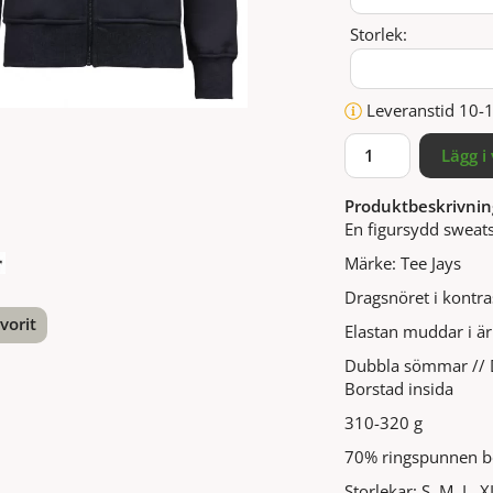
Storlek:
Leveranstid 10-
Lägg i
Produktbeskrivnin
En figursydd sweat
Märke: Tee Jays
Dragsnöret i kontras
vorit
Elastan muddar i är
Dubbla sömmar // Du
nterest
Borstad insida
310-320 g
70% ringspunnen b
Storlekar: S, M, L, X