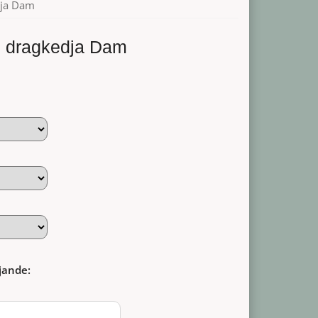
dja Dam
 dragkedja Dam
jande: