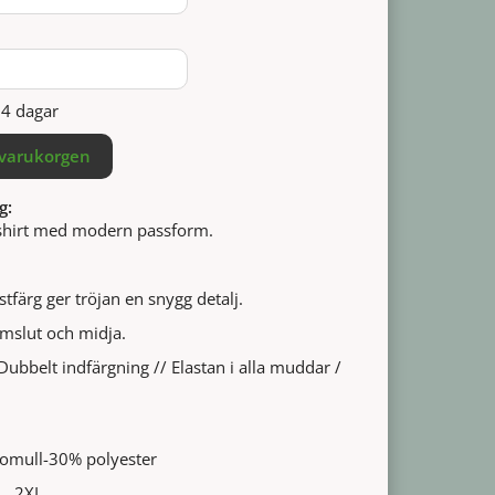
14 dagar
 varukorgen
g:
shirt med modern passform.
tfärg ger tröjan en snygg detalj.
mslut och midja.
bbelt indfärgning // Elastan i alla muddar /
omull-30% polyester
L, 2XL