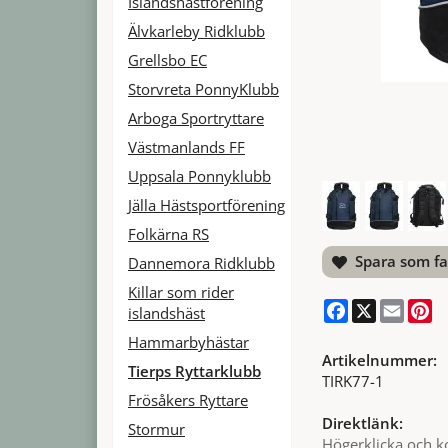
Islandshästförening
Älvkarleby Ridklubb
Grellsbo EC
Storvreta PonnyKlubb
Arboga Sportryttare
Västmanlands FF
Uppsala Ponnyklubb
Jälla Hästsportförening
Folkärna RS
Spara som fa
Dannemora Ridklubb
Killar som rider
Facebook
X
Email
Pi
islandshäst
Hammarbyhästar
Artikelnummer:
Tierps Ryttarklubb
TIRK77-1
Frösåkers Ryttare
Direktlänk:
Stormur
Högerklicka och k