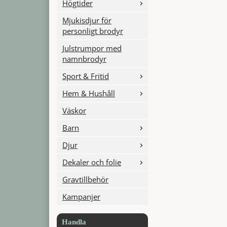
Högtider
Mjukisdjur för
personligt brodyr
Julstrumpor med
namnbrodyr
Sport & Fritid
Hem & Hushåll
Väskor
Barn
Djur
Dekaler och folie
Gravtillbehör
Kampanjer
Handla