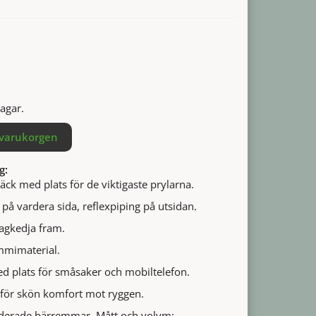
agar.
 varukorgen
g:
ck med plats för de viktigaste prylarna.
å vardera sida, reflexpiping på utsidan.
agkedja fram.
mmimaterial.
ed plats för småsaker och mobiltelefon.
för skön komfort mot ryggen.
derade bärremmar. Mått och volym: