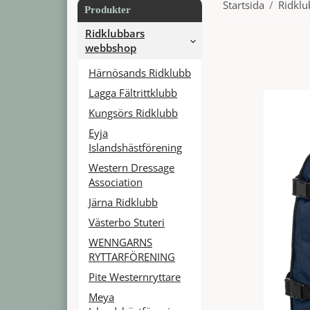
Startsida
/
Ridkl
Produkter
Ridklubbars
webbshop
Härnösands Ridklubb
Lagga Fältrittklubb
Kungsörs Ridklubb
Eyja
Islandshästförening
Western Dressage
Association
Järna Ridklubb
Västerbo Stuteri
WENNGARNS
RYTTARFÖRENING
Pite Westernryttare
Meya