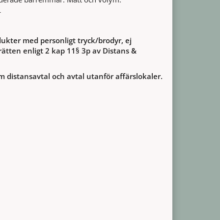
L
ukter med personligt tryck/brodyr, ej
ätten enligt 2 kap 11§ 3p av Distans &
m distansavtal och avtal utanför affärslokaler.