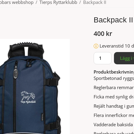
ubbars webbshop
/
Tierps Ryttarklubb
/
Backpack II
Backpack II
400 kr
Leveranstid 10 d
Lägg i
Produktbeskrivnin
Sportbetonad ryggsä
Reglerbara remmar p
Ficka med synlig dr
Rejält handtag i gu
Flera innerfickor m
Vadderade baksida 
Reglerbara och vad