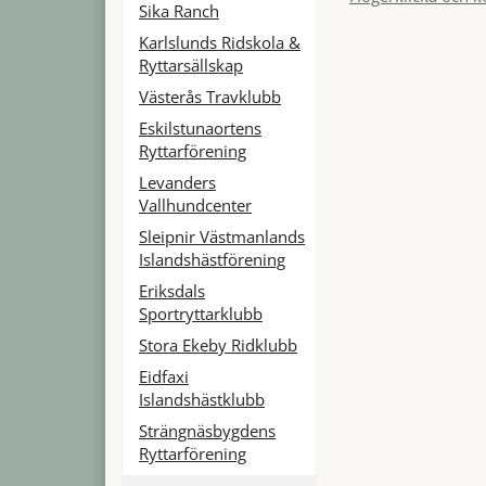
Sika Ranch
Karlslunds Ridskola &
Ryttarsällskap
Västerås Travklubb
Eskilstunaortens
Ryttarförening
Levanders
Vallhundcenter
Sleipnir Västmanlands
Islandshästförening
Eriksdals
Sportryttarklubb
Stora Ekeby Ridklubb
Eidfaxi
Islandshästklubb
Strängnäsbygdens
Ryttarförening