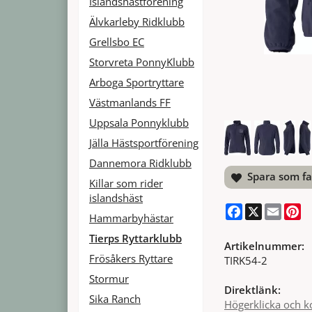
Islandshästförening
Älvkarleby Ridklubb
Grellsbo EC
Storvreta PonnyKlubb
Arboga Sportryttare
Västmanlands FF
Uppsala Ponnyklubb
Jälla Hästsportförening
Dannemora Ridklubb
Spara som fa
Killar som rider
islandshäst
Facebook
X
Email
Pi
Hammarbyhästar
Tierps Ryttarklubb
Artikelnummer:
Frösåkers Ryttare
TIRK54-2
Stormur
Direktlänk:
Sika Ranch
Högerklicka och k