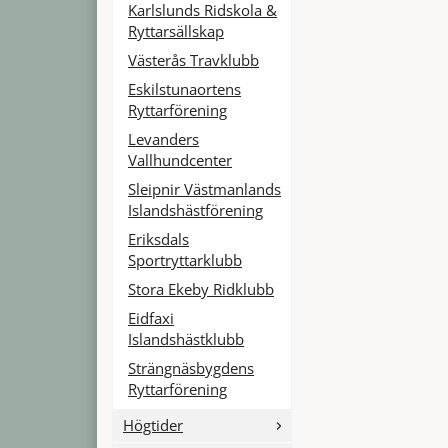
Karlslunds Ridskola &
Ryttarsällskap
Västerås Travklubb
Eskilstunaortens
Ryttarförening
Levanders
Vallhundcenter
Sleipnir Västmanlands
Islandshästförening
Eriksdals
Sportryttarklubb
Stora Ekeby Ridklubb
Eidfaxi
Islandshästklubb
Strängnäsbygdens
Ryttarförening
Högtider