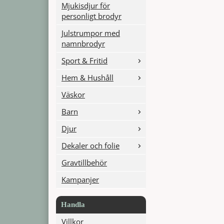
Mjukisdjur för
personligt brodyr
Julstrumpor med
namnbrodyr
Sport & Fritid
Hem & Hushåll
Väskor
Barn
Djur
Dekaler och folie
Gravtillbehör
Kampanjer
Handla
Villkor