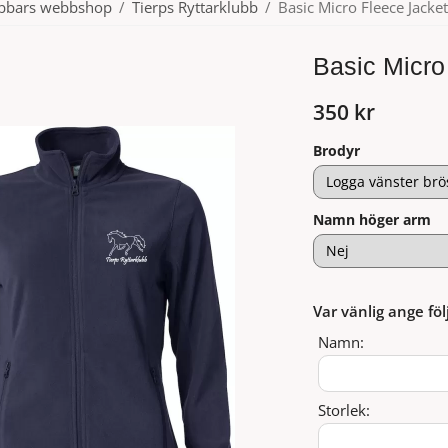
ubbars webbshop
/
Tierps Ryttarklubb
/
Basic Micro Fleece Jacke
Basic Micro
350 kr
Brodyr
Namn höger arm
Var vänlig ange föl
Namn:
Storlek: