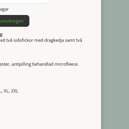
dagar
 varukorgen
g:
ed två sidofickor med dragkedja samt två
ster, antipilling behandlad microfleece.
L, XL, 2XL