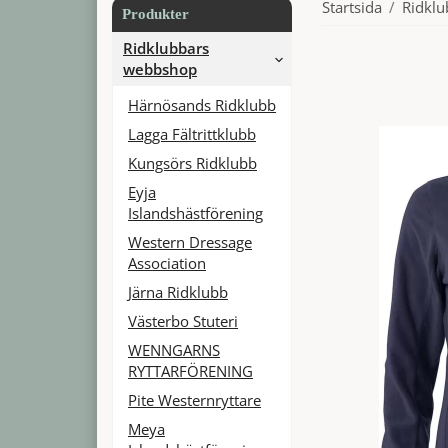
Startsida
/
Ridkl
Produkter
Ridklubbars
webbshop
Härnösands Ridklubb
Lagga Fältrittklubb
Kungsörs Ridklubb
Eyja
Islandshästförening
Western Dressage
Association
Järna Ridklubb
Västerbo Stuteri
WENNGARNS
RYTTARFÖRENING
Pite Westernryttare
Meya