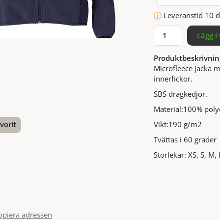
Leveranstid 10 
Lägg i
Produktbeskrivnin
Microfleece jacka m
innerfickor.
SBS dragkedjor.
Material:100% polye
Vikt:190 g/m2
vorit
Tvättas i 60 grader
nterest
Storlekar: XS, S, M, 
opiera adressen