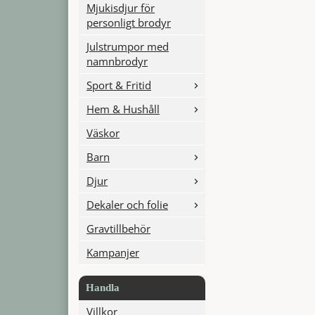
Mjukisdjur för
personligt brodyr
Julstrumpor med
namnbrodyr
Sport & Fritid
Hem & Hushåll
Väskor
Barn
Djur
Dekaler och folie
Gravtillbehör
Kampanjer
Handla
Villkor