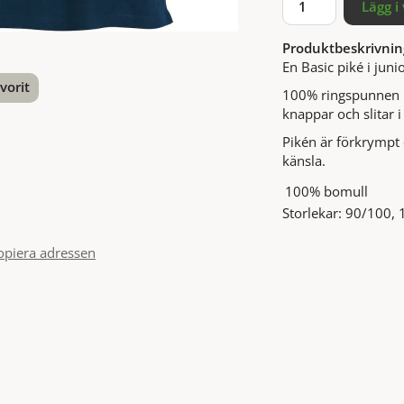
Lägg i
Produktbeskrivnin
En Basic piké i jun
vorit
100% ringspunnen b
knappar och slitar i
nterest
Pikén är förkrympt
känsla.
100% bomull
Storlekar: 90/100,
opiera adressen