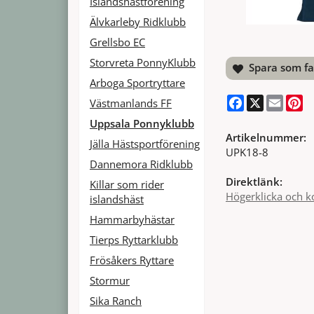
Islandshästförening
Älvkarleby Ridklubb
Grellsbo EC
Storvreta PonnyKlubb
Spara som fa
Arboga Sportryttare
Facebook
X
Email
Pi
Västmanlands FF
Uppsala Ponnyklubb
Artikelnummer:
Jälla Hästsportförening
UPK18-8
Dannemora Ridklubb
Direktlänk:
Killar som rider
Högerklicka och k
islandshäst
Hammarbyhästar
Tierps Ryttarklubb
Frösåkers Ryttare
Stormur
Sika Ranch