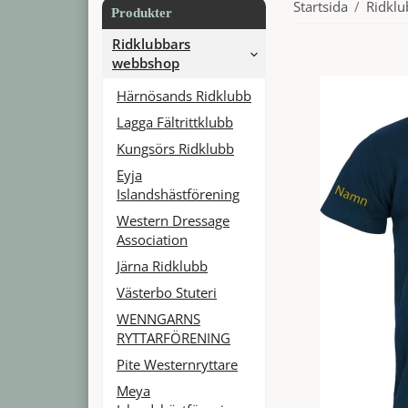
Startsida
/
Ridkl
Produkter
Ridklubbars
webbshop
Härnösands Ridklubb
Lagga Fältrittklubb
Kungsörs Ridklubb
Eyja
Islandshästförening
Western Dressage
Association
Järna Ridklubb
Västerbo Stuteri
WENNGARNS
RYTTARFÖRENING
Pite Westernryttare
Meya