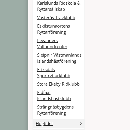
Karlslunds Ridskola &
Ryttarsällskap
Västerås Travklubb
Eskilstunaortens
Ryttarförening
Levanders
Vallhundcenter
Sleipnir Västmanlands
Islandshästförening
Eriksdals
Sportryttarklubb
Stora Ekeby Ridklubb
Eidfaxi
Islandshästklubb
Strängnäsbygdens
Ryttarförening
Högtider