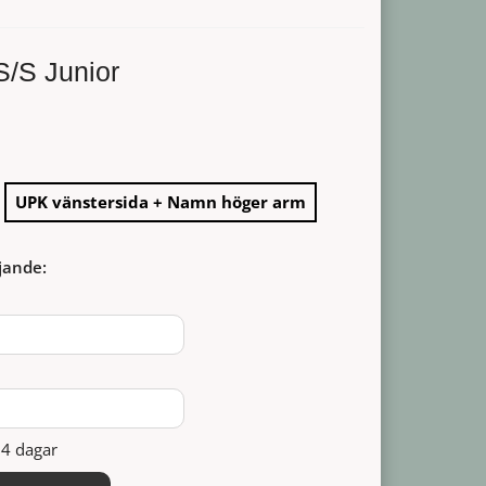
S/S Junior
UPK vänstersida + Namn höger arm
jande:
14 dagar