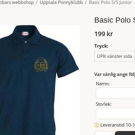
ubbars webbshop
/
Uppsala Ponnyklubb
/
Basic Polo S/S Junior
Basic Polo 
199 kr
Tryck:
UPK vänster sida
Var vänlig ange föl
Namn:
Storlek:
Leveranstid 10-