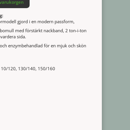
 varukorgen
g:
iormodell gjord i en modern passform,
omull med förstärkt nackband, 2 ton-i-ton
 vardera sida.
 och enzymbehandlad för en mjuk och skön
 110/120, 130/140, 150/160