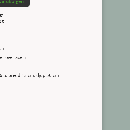
 varukorgen
g:
se
 cm
ler över axeln
36,5. bredd 13 cm. djup 50 cm