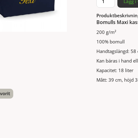
Lägg i
Produktbeskrivnin
Bomulls Maxi kas
200 g/m²
100% bomull
Handtagslängd: 58
Kan bäras i hand el
Kapacitet: 18 liter
Mått: 39 cm, höjd 
vorit
nterest