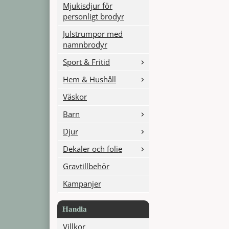
Mjukisdjur för
personligt brodyr
Julstrumpor med
namnbrodyr
Sport & Fritid
Hem & Hushåll
Väskor
Barn
Djur
Dekaler och folie
Gravtillbehör
Kampanjer
Handla
Villkor