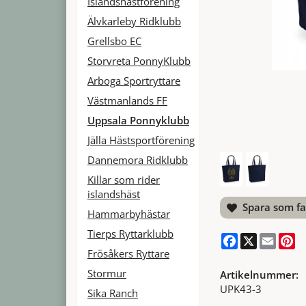
Islandshästförening
Älvkarleby Ridklubb
Grellsbo EC
Storvreta PonnyKlubb
Arboga Sportryttare
Västmanlands FF
Uppsala Ponnyklubb
Jälla Hästsportförening
Dannemora Ridklubb
Killar som rider
islandshäst
Spara som fa
Hammarbyhästar
Tierps Ryttarklubb
Facebook
X
Email
Pi
Frösåkers Ryttare
Stormur
Artikelnummer:
UPK43-3
Sika Ranch