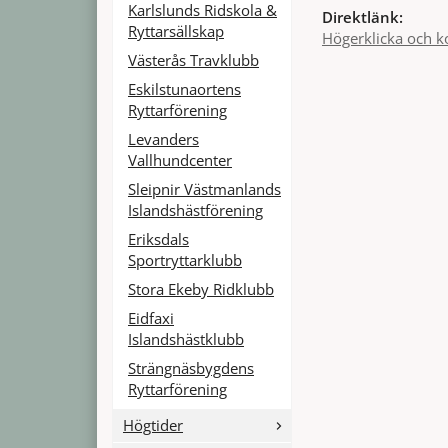
Karlslunds Ridskola &
Direktlänk:
Ryttarsällskap
Högerklicka och k
Västerås Travklubb
Eskilstunaortens
Ryttarförening
Levanders
Vallhundcenter
Sleipnir Västmanlands
Islandshästförening
Eriksdals
Sportryttarklubb
Stora Ekeby Ridklubb
Eidfaxi
Islandshästklubb
Strängnäsbygdens
Ryttarförening
Högtider