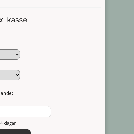
xi kasse
jande:
14 dagar