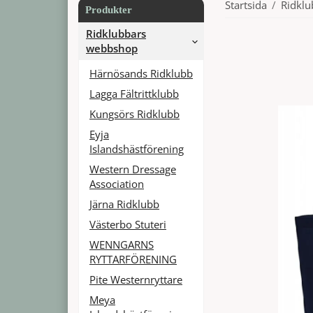
Startsida
/
Ridkl
Produkter
Ridklubbars
webbshop
Härnösands Ridklubb
Lagga Fältrittklubb
Kungsörs Ridklubb
Eyja
Islandshästförening
Western Dressage
Association
Järna Ridklubb
Västerbo Stuteri
WENNGARNS
RYTTARFÖRENING
Pite Westernryttare
Meya