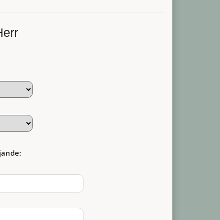
Herr
jande: