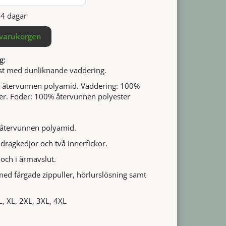
14 dagar
 varukorgen
g:
äst med dunliknande vaddering.
% återvunnen polyamid. Vaddering: 100%
er. Foder: 100% återvunnen polyester
 återvunnen polyamid.
 dragkedjor och två innerfickor.
l och i ärmavslut.
med färgade zippuller, hörlurslösning samt
 L, XL, 2XL, 3XL, 4XL