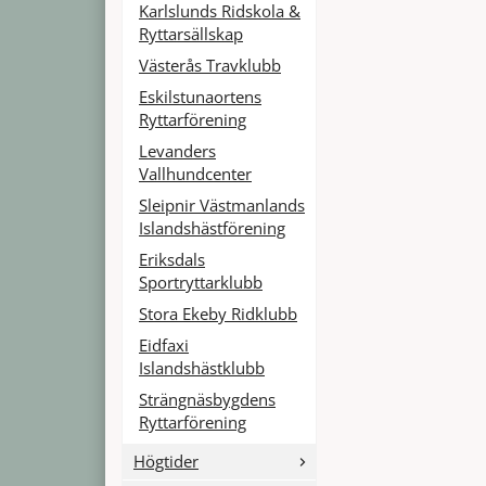
Karlslunds Ridskola &
Ryttarsällskap
Västerås Travklubb
Eskilstunaortens
Ryttarförening
Levanders
Vallhundcenter
Sleipnir Västmanlands
Islandshästförening
Eriksdals
Sportryttarklubb
Stora Ekeby Ridklubb
Eidfaxi
Islandshästklubb
Strängnäsbygdens
Ryttarförening
Högtider