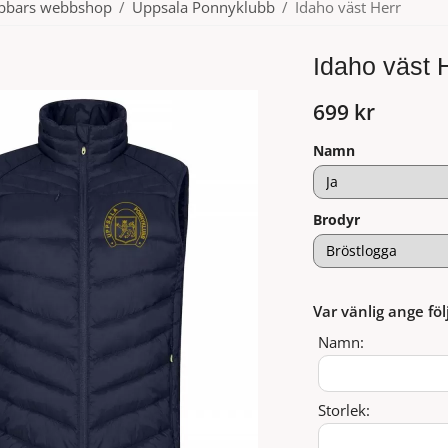
ubbars webbshop
/
Uppsala Ponnyklubb
/
Idaho väst Herr
Idaho väst 
699 kr
Namn
Brodyr
Var vänlig ange föl
Namn:
Storlek: