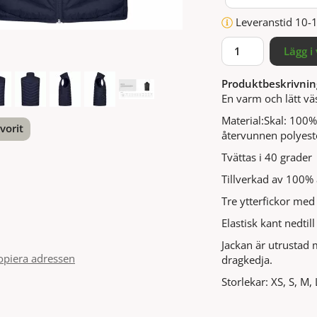
Leveranstid 10-
Lägg i
Produktbeskrivnin
En varm och lätt v
Material:Skal: 100
vorit
återvunnen polyest
Tvättas i 40 grader
nterest
Tillverkad av 100%
Tre ytterfickor med
Elastisk kant nedtil
Jackan är utrustad 
opiera adressen
dragkedja.
Storlekar: XS, S, M,