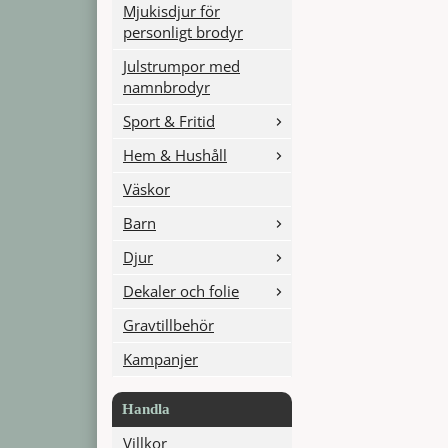
Mjukisdjur för
personligt brodyr
Julstrumpor med
namnbrodyr
Sport & Fritid
Hem & Hushåll
Väskor
Barn
Djur
Dekaler och folie
Gravtillbehör
Kampanjer
Handla
Villkor