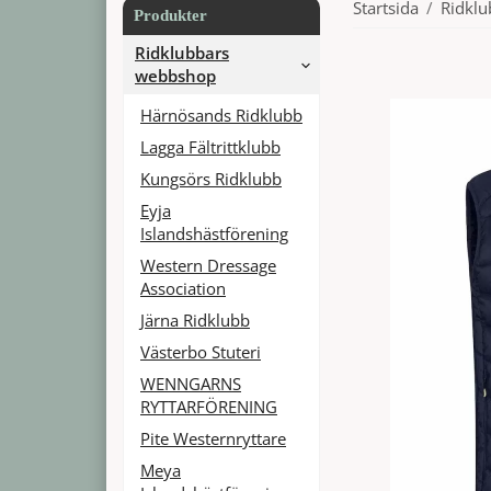
Startsida
/
Ridkl
Produkter
Ridklubbars
webbshop
Härnösands Ridklubb
Lagga Fältrittklubb
Kungsörs Ridklubb
Eyja
Islandshästförening
Western Dressage
Association
Järna Ridklubb
Västerbo Stuteri
WENNGARNS
RYTTARFÖRENING
Pite Westernryttare
Meya