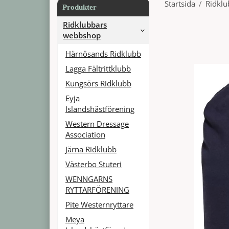
Startsida
/
Ridkl
Produkter
Ridklubbars
webbshop
Härnösands Ridklubb
Lagga Fältrittklubb
Kungsörs Ridklubb
Eyja
Islandshästförening
Western Dressage
Association
Järna Ridklubb
Västerbo Stuteri
WENNGARNS
RYTTARFÖRENING
Pite Westernryttare
Meya