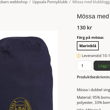
ubbars webbshop
/
Uppsala Ponnyklubb
/
Mössa med klubblogg
Mössa med 
130 kr
Färg på mössa:
Marinblå
Leveranstid 10-
Lägg i
Produktbeskrivnin
Mössa i dubbel sin
Material: 95% bomu
polyester, 33% bom