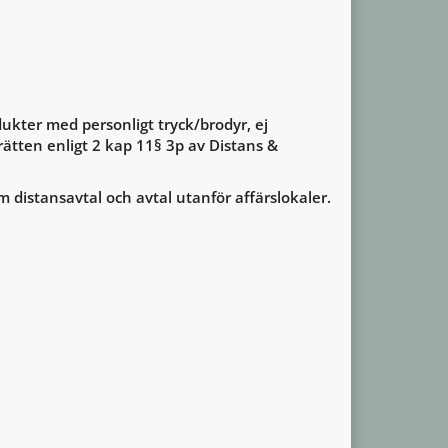
ukter med personligt tryck/brodyr, ej
ätten enligt 2 kap 11§ 3p av Distans &
m distansavtal och avtal utanför affärslokaler.