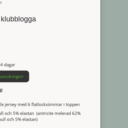
a
klubblogga
14 dagar
 varukorgen
g:
gle jersey med 6 flatlocksömmar i toppen
ll och 5% elastan (antricite melerad 62%
ull och 5% elastan)