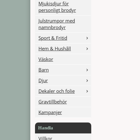
Mjukisdjur för
personligt brodyr
Julstrumpor med
namnbrodyr
Sport & Fritid
Hem & Hushåll
Väskor
Barn
Djur
Dekaler och folie
Gravtillbehör
Kampanjer
Handla
Villkor