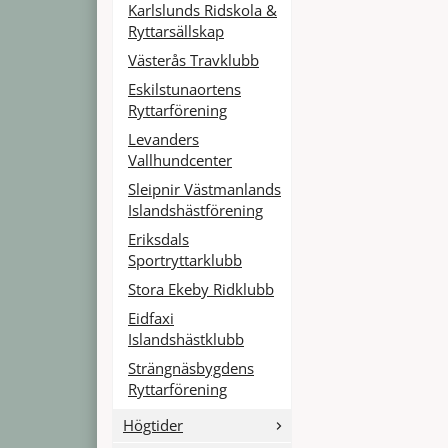
Karlslunds Ridskola &
Ryttarsällskap
Västerås Travklubb
Eskilstunaortens
Ryttarförening
Levanders
Vallhundcenter
Sleipnir Västmanlands
Islandshästförening
Eriksdals
Sportryttarklubb
Stora Ekeby Ridklubb
Eidfaxi
Islandshästklubb
Strängnäsbygdens
Ryttarförening
Högtider