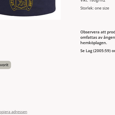
Vikt: 180g/m2
Storlek: one size
Observera att prod
omfattas av ångerr
hemköplagen.
Se Lag (2005:59) o
vorit
nterest
opiera adressen