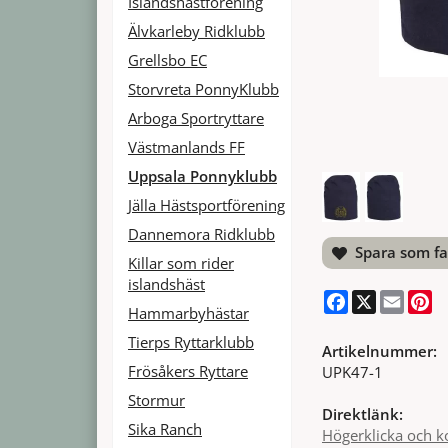
Islandshästförening
Älvkarleby Ridklubb
Grellsbo EC
Storvreta PonnyKlubb
Arboga Sportryttare
Västmanlands FF
Uppsala Ponnyklubb
Jälla Hästsportförening
Dannemora Ridklubb
Spara som fa
Killar som rider
islandshäst
Facebook
X
Email
Pi
Hammarbyhästar
Tierps Ryttarklubb
Artikelnummer:
Frösåkers Ryttare
UPK47-1
Stormur
Direktlänk:
Sika Ranch
Högerklicka och k