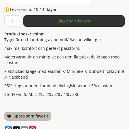
Leveranstid 10-14 dagar
Lägg i varukorgen
Produktbeskrivning:
Tyget är en blandning av bomull/elastan vilket ger
maximal komfort och perfekt passform.
Metervaran är en minipiké och den flatstickade kragen med
elastan.
Flatstickad krage med elastan // Minipiké // Dubbelt förkrympt
// Nackband
95% ringspunnen kammad ekologisk bomull-5% elastan.
Storlekar: S, M, L, XL, 2XL, 3XL, 4XL, 5XL
Spara som favorit
Facebook
X
Email
Pinterest