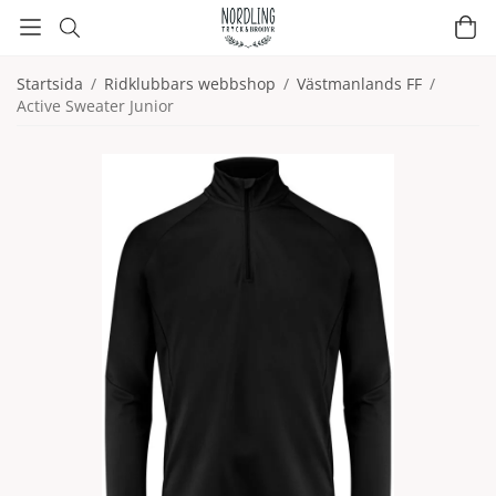
Startsida
/
Ridklubbars webbshop
/
Västmanlands FF
/
Active Sweater Junior