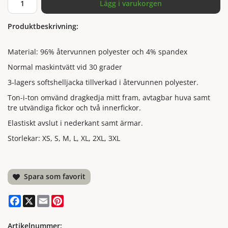
Lägg i varukorgen
Produktbeskrivning:
Material: 96% återvunnen polyester och 4% spandex
Normal maskintvätt vid 30 grader
3-lagers softshelljacka tillverkad i återvunnen polyester.
Ton-i-ton omvänd dragkedja mitt fram, avtagbar huva samt
tre utvändiga fickor och två innerfickor.
Elastiskt avslut i nederkant samt ärmar.
Storlekar: XS, S, M, L, XL, 2XL, 3XL
Spara som favorit
Facebook
X
Email
Pinterest
Artikelnummer: