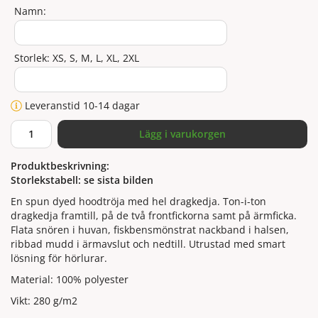
Namn:
Storlek: XS, S, M, L, XL, 2XL
Leveranstid 10-14 dagar
Lägg i varukorgen
Produktbeskrivning:
Storlekstabell: se sista bilden
En spun dyed hoodtröja med hel dragkedja. Ton-i-ton
dragkedja framtill, på de två frontfickorna samt på ärmficka.
Flata snören i huvan, fiskbensmönstrat nackband i halsen,
ribbad mudd i ärmavslut och nedtill. Utrustad med smart
lösning för hörlurar.
Material: 100% polyester
Vikt: 280 g/m2