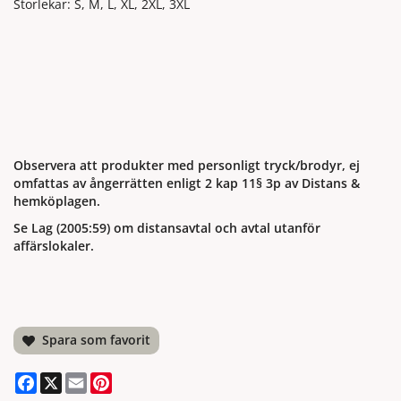
Storlekar: S, M, L, XL, 2XL, 3XL
Observera att produkter med personligt tryck/brodyr, ej
omfattas av ångerrätten enligt 2 kap 11§ 3p av Distans &
hemköplagen.
Se Lag (2005:59) om distansavtal och avtal utanför
affärslokaler.
Spara som favorit
Facebook
X
Email
Pinterest