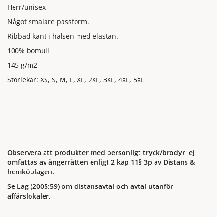
Herr/unisex
Något smalare passform.
Ribbad kant i halsen med elastan.
100% bomull
145 g/m2
Storlekar: XS, S, M, L, XL, 2XL, 3XL, 4XL, 5XL
Observera att produkter med personligt tryck/brodyr, ej
omfattas av ångerrätten enligt 2 kap 11§ 3p av Distans &
hemköplagen.
Se Lag (2005:59) om distansavtal och avtal utanför
affärslokaler.