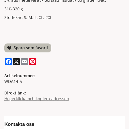
3-tråds metervara // Borstad insida // 60 grader tvätt
310-320 g
Storlekar: S, M, L, XL, 2XL
Spara som favorit
Facebook
X
Email
Pinterest
Artikelnummer:
WDA14-5
Direktlänk:
Högerklicka och kopiera adressen
Kontakta oss