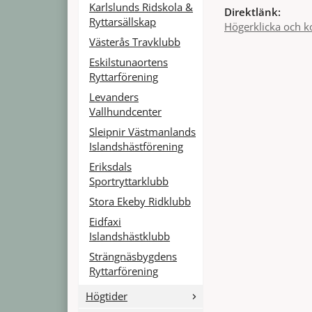
Karlslunds Ridskola &
Direktlänk:
Ryttarsällskap
Högerklicka och k
Västerås Travklubb
Eskilstunaortens
Ryttarförening
Levanders
Vallhundcenter
Sleipnir Västmanlands
Islandshästförening
Eriksdals
Sportryttarklubb
Stora Ekeby Ridklubb
Eidfaxi
Islandshästklubb
Strängnäsbygdens
Ryttarförening
Högtider