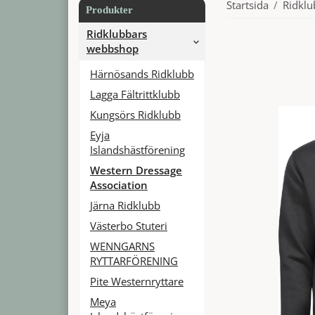
Startsida
/
Ridkl
Produkter
Ridklubbars
webbshop
Härnösands Ridklubb
Lagga Fältrittklubb
Kungsörs Ridklubb
Eyja
Islandshästförening
Western Dressage
Association
Järna Ridklubb
Västerbo Stuteri
WENNGARNS
RYTTARFÖRENING
Pite Westernryttare
Meya