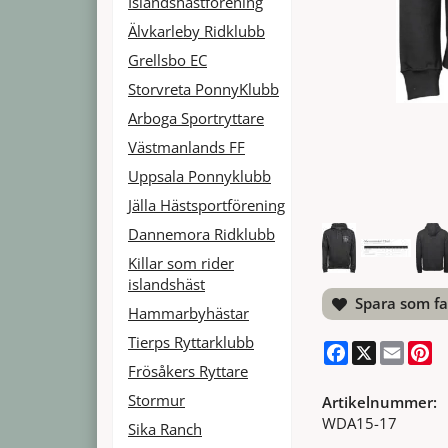
Islandshästförening
Älvkarleby Ridklubb
Grellsbo EC
Storvreta PonnyKlubb
Arboga Sportryttare
Västmanlands FF
Uppsala Ponnyklubb
Jälla Hästsportförening
Dannemora Ridklubb
Killar som rider
islandshäst
Spara som fa
Hammarbyhästar
Tierps Ryttarklubb
Facebook
X
Email
Pi
Frösåkers Ryttare
Stormur
Artikelnummer:
WDA15-17
Sika Ranch