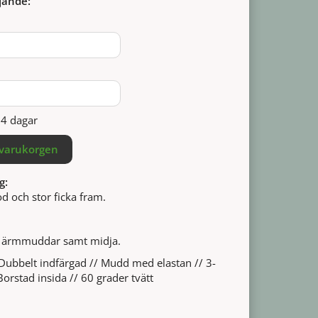
jande:
14 dagar
 varukorgen
g:
 och stor ficka fram.
 ärmmuddar samt midja.
ubbelt indfärgad // Mudd med elastan // 3-
orstad insida // 60 grader tvätt