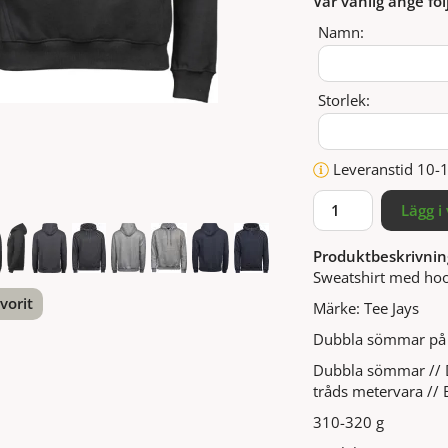
Var vänlig ange föl
Namn:
Storlek:
Leveranstid 10-
Lägg i
Produktbeskrivnin
Sweatshirt med hood
vorit
Märke: Tee Jays
Dubbla sömmar på
nterest
Dubbla sömmar // D
tråds metervara // B
310-320 g