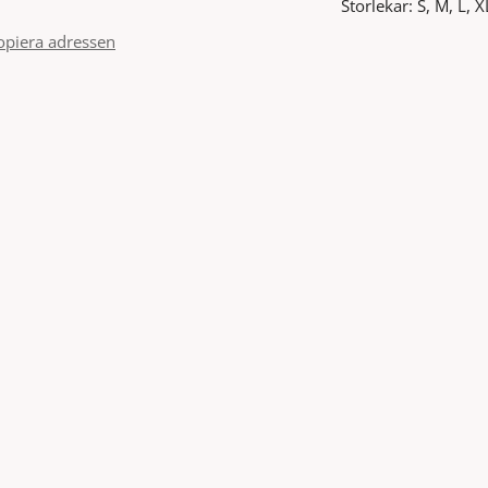
Storlekar: S, M, L, 
opiera adressen