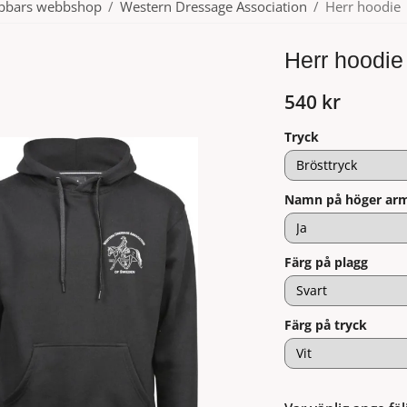
ubbars webbshop
/
Western Dressage Association
/
Herr hoodie
Herr hoodie
540 kr
Tryck
Namn på höger arm
Färg på plagg
Färg på tryck