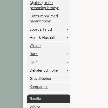
Mjukisdjur för
personligt brodyr
Julstrumpor med
namnbrodyr
Sport & Fritid
Hem & Hushåll
Väskor
Barn
Djur
Dekaler och folie
Gravtillbehör
Kampanjer
Handla
Villkor