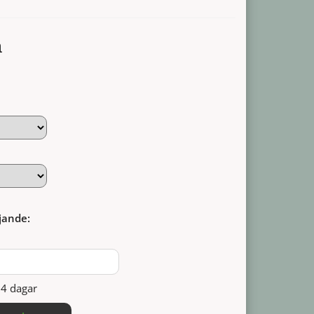
a
jande:
14 dagar