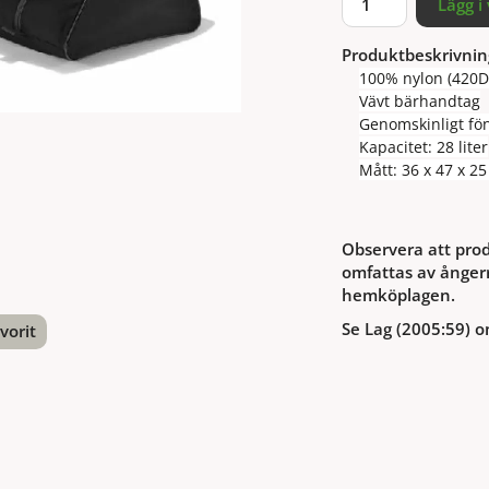
Lägg i
Produktbeskrivnin
100% nylon (420D
Vävt bärhandtag
Genomskinligt fön
Kapacitet: 28 liter
Mått: 36 x 47 x 25
Observera att prod
omfattas av ångerr
hemköplagen.
Se Lag (2005:59) o
vorit
nterest