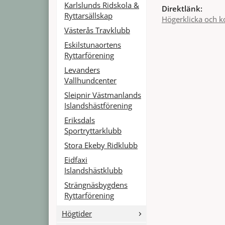
Karlslunds Ridskola &
Direktlänk:
Ryttarsällskap
Högerklicka och k
Västerås Travklubb
Eskilstunaortens
Ryttarförening
Levanders
Vallhundcenter
Sleipnir Västmanlands
Islandshästförening
Eriksdals
Sportryttarklubb
Stora Ekeby Ridklubb
Eidfaxi
Islandshästklubb
Strängnäsbygdens
Ryttarförening
Högtider