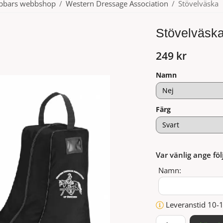
ubbars webbshop
/
Western Dressage Association
/
Stövelväska
Stövelväsk
249 kr
Namn
Färg
Var vänlig ange föl
Namn:
Leveranstid 10-