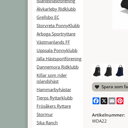
Islandshästförening
Älvkarleby Ridklubb
Grellsbo EC
Storvreta PonnyKlubb
Arboga Sportryttare
Västmanlands FF
Uppsala Ponnyklubb
Jälla Hästsportförening
Dannemora Ridklubb
Killar som rider
islandshäst
Spara som fa
Hammarbyhästar
Tierps Ryttarklubb
Facebook
X
Email
Pi
Frösåkers Ryttare
Stormur
Artikelnummer:
WDA22
Sika Ranch