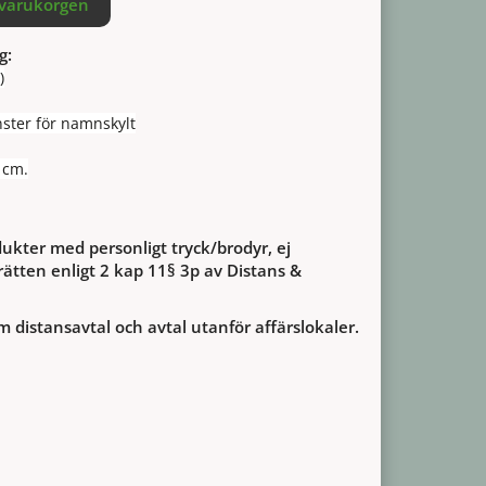
 varukorgen
g:
)
ster för namnskylt
 cm.
ukter med personligt tryck/brodyr, ej
ätten enligt 2 kap 11§ 3p av Distans &
m distansavtal och avtal utanför affärslokaler.