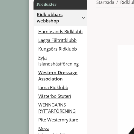
Startsida
/
Ridkl
Produkter
Ridklubbars
webbshop
Härnösands Ridklubb
Lagga Fältrittklubb
Kungsörs Ridklubb
Eyja
Islandshästförening
Western Dressage
Association
Järna Ridklubb
Västerbo Stuteri
WENNGARNS
RYTTARFÖRENING
Pite Westernryttare
Meya