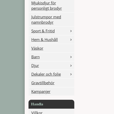
Mjukisdjur för
personligt brodyr
Julstrumpor med
namnbrodyr
Sport & Fritid
Hem & Hushåll
Väskor
Barn
Djur
Dekaler och folie
Gravtillbehör
Kampanjer
Handla
Villkor