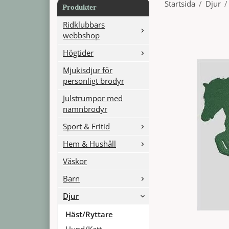
Startsida
/
Djur
/
Produkter
Ridklubbars
webbshop
Högtider
Mjukisdjur för
personligt brodyr
Julstrumpor med
namnbrodyr
Sport & Fritid
Hem & Hushåll
Väskor
Barn
Djur
Häst/Ryttare
Hund/Katt