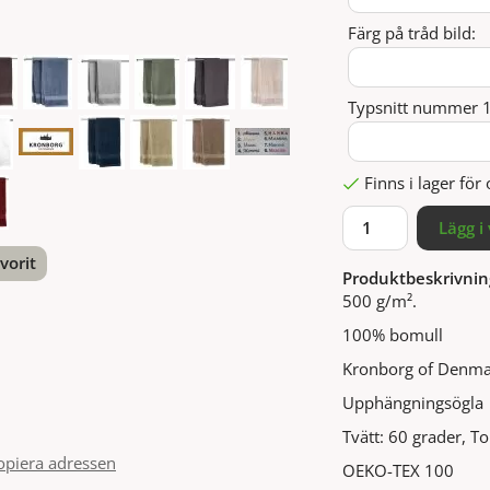
Färg på tråd bild:
Typsnitt nummer 1-
Finns i lager fö
Lägg i
vorit
Produktbeskrivnin
500 g/m².
nterest
100% bomull
Kronborg of Denma
Upphängningsögla
Tvätt: 60 grader, T
opiera adressen
OEKO-TEX 100