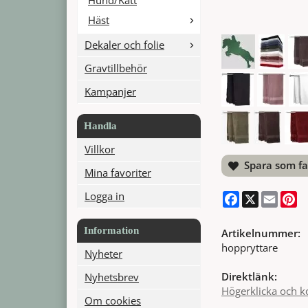
Häst
Dekaler och folie
Gravtillbehör
Kampanjer
Handla
Villkor
Spara som fa
Mina favoriter
Logga in
Facebook
X
Email
Pi
Information
Artikelnummer:
hoppryttare
Nyheter
Direktlänk:
Nyhetsbrev
Högerklicka och k
Om cookies