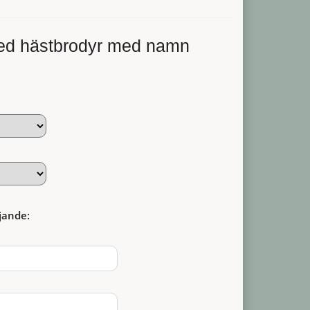
d hästbrodyr med namn
jande:
: