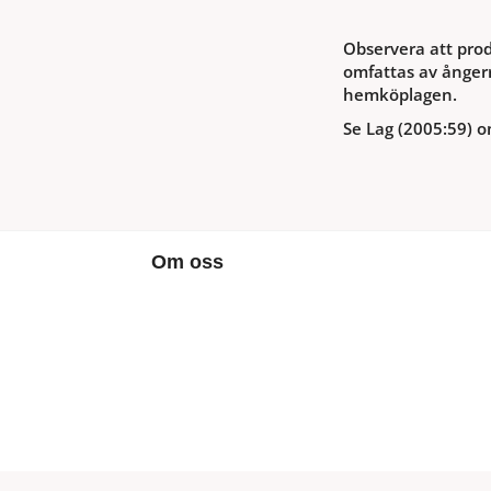
Observera att prod
omfattas av ångerr
hemköplagen.
Se Lag (2005:59) o
Om oss