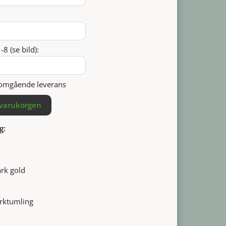
8 (se bild):
r omgående leverans
 varukorgen
g:
rk gold
orktumling