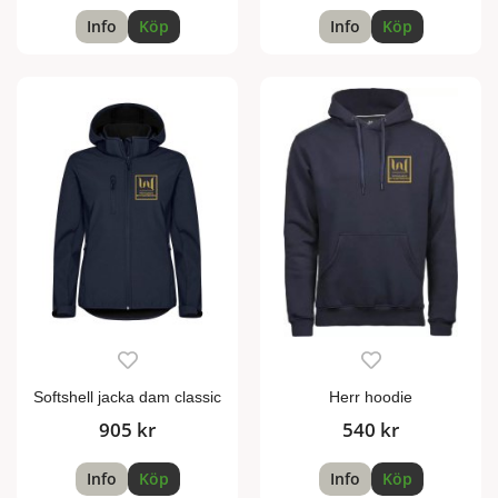
Info
Köp
Info
Köp
Softshell jacka dam classic
Herr hoodie
905 kr
540 kr
Info
Köp
Info
Köp