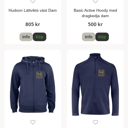
Hudson Lättvikts väst Dam
Basic Active Hoody med
dragkedja dam
805 kr
500 kr
Info
Köp
Info
Köp