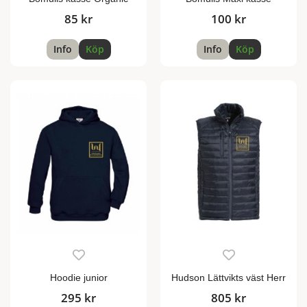
85 kr
100 kr
Info
Köp
Info
Köp
Hoodie junior
Hudson Lättvikts väst Herr
295 kr
805 kr