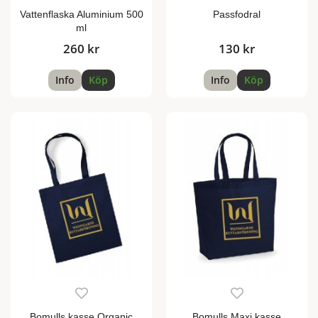
Vattenflaska Aluminium 500
Passfodral
ml
260 kr
130 kr
Info
Köp
Info
Köp
Bomulls kasse Organic
Bomulls Maxi kasse